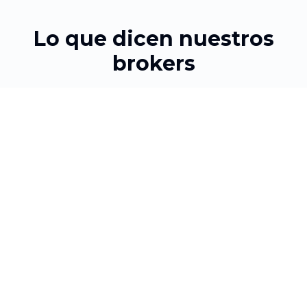
Lo que dicen nuestros
brokers
Testimonios reales de profesionales que han
crecido con Sureti
"
El proceso es súper sencillo y mis
clientes están muy satisfechos.
Recomiendo Sureti a todos los